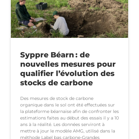
Syppre Béarn : de
nouvelles mesures pour
qualifier l’évolution des
stocks de carbone
Des mesures de stock de carbone
organique dans le sol ont été effectuées sur
la plateforme béarnaise afin de confronter les
estimations faites au début des essais il y a 10
ans à la réalité. Les données serviront à
mettre à jour le modèle AMG, utilisé dans la
méthode Label bas carbone-Grandes