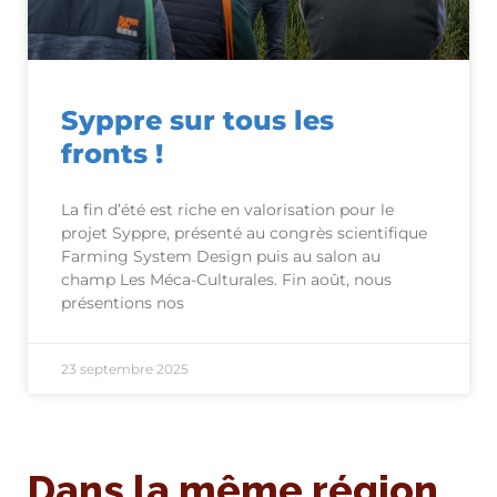
Syppre sur tous les
fronts !
La fin d’été est riche en valorisation pour le
projet Syppre, présenté au congrès scientifique
Farming System Design puis au salon au
champ Les Méca-Culturales. Fin août, nous
présentions nos
23 septembre 2025
Dans la même région