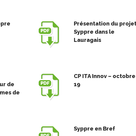
ppre
Présentation du proje
Syppre dans le
Lauragais
CP ITA Innov – octobre
ur de
19
èmes de
Syppre en Bref