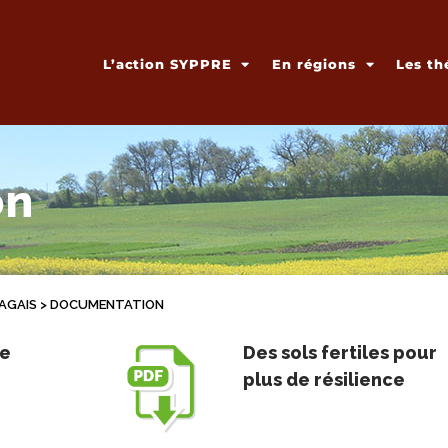
L’action SYPPRE
En régions
Les th
on
AGAIS
>
DOCUMENTATION
re
Des sols fertiles pour
plus de résilience