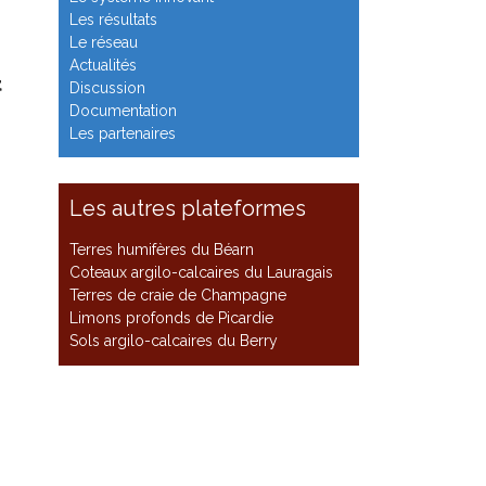
Les résultats
Le réseau
Actualités
t
Discussion
Documentation
Les partenaires
Les autres plateformes
Terres humifères du Béarn
Coteaux argilo-calcaires du Lauragais
Terres de craie de Champagne
Limons profonds de Picardie
Sols argilo-calcaires du Berry